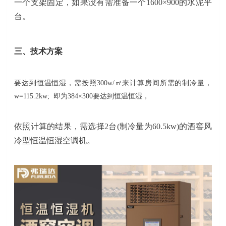
一个支架固定，如果没有需准备一个1600×900的水泥平
台。
三、技术方案
要达到恒温恒湿，
需按照
300w/
㎡来计算房间所需的制冷量，
w=115.2kw;
即为
384×300要达到恒温恒湿，
依照计算的结果，需选择
2
台
(
制冷量为
60.5kw)
的酒窖风
冷型恒温恒湿空调机。