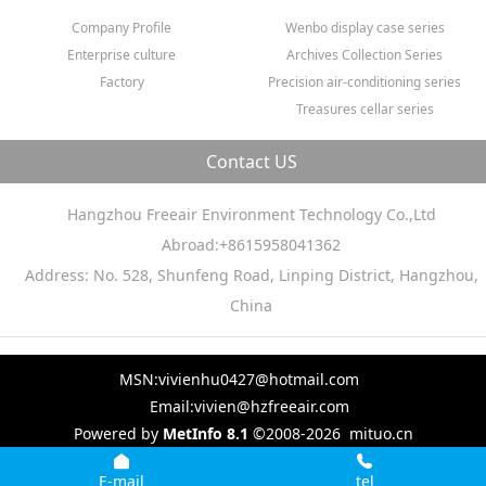
Company Profile
Wenbo display case series
Enterprise culture
Archives Collection Series
Factory
Precision air-conditioning series
Treasures cellar series
Contact US
Hangzhou Freeair Environment Technology Co.,Ltd
Abroad:+8615958041362
Address: No. 528, Shunfeng Road, Linping District, Hangzhou,
China
MSN:vivienhu0427@hotmail.com
Email:vivien@hzfreeair.com
Powered by
MetInfo 8.1
©2008-2026
mituo.cn
E-mail
tel