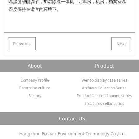
温湿度智能调节，加湿除湿一体机，让库房，机房，档案室温
湿度保持在适宜的环境下。
Previous
Next
About
Product
Company Profile
Wenbo display case series
Enterprise culture
Archives Collection Series
Factory
Precision air-conditioning series
Treasures cellar series
Contact US
Hangzhou Freeair Environment Technology Co.,Ltd