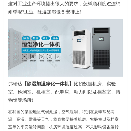
这对工业生产环境提出很大的要求
，
怎样顺利度过连绵
雨季呢
?工业 ·
除湿加湿
设备安排上
!
弗瑞达
【除湿加湿净化一体机】
比如
数据
机房、实验
室
、
检测室、机柜室、配电房、动力间
以及档案室
、
博
物馆
等场所
!
在我国的某些地区气候潮湿，空气湿润，特别在夏季常见高
温、高湿、雷暴等天气，将直接要挟着机房、实验室以及档案
室等的平安运转问题：机房环境
湿度
过高，不只影响设备运转