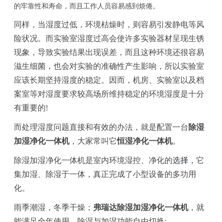
的牢靠性和寿命，而且工作人员容易感到烦倦。
同样，当
湿度
过低，环境枯燥时，则容易引发静电等风
险状况。而实验室
湿度
过高会使许多实验器材呈现生锈
现象，
导致
实验结果
出现
误差，而且这种环境还很容易
滋生细菌，也会对实验的
准确
性产生影响，所以实验室
应该长期坚持湿度的稳定。因而，机房、实验室以及档
案室等对湿度要求较高场所维持稳定的环境湿度是十分
有
重要
的
!
而处理湿度问题直接和有效的办法，就是配置一台
除湿
加湿
净化
一体机
，大家常叫它
恒湿净化一体机
。
除湿加湿
净化
一体机是室内环境湿控、净化的
选择
，它
集加湿、除湿于一体，真正完成了小型设备的多功用
化。
雨季潮湿，冬季干燥；
弗瑞达
除湿加湿净化一体机
，就
能满足全年使用，除湿与加湿功能自由切换
;