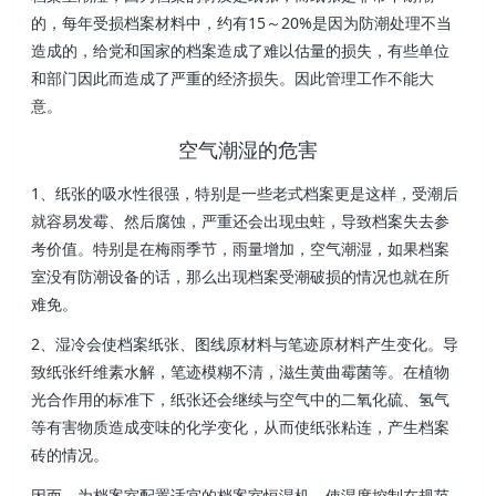
的，每年受损档案材料中，约有15～20%是因为防潮处理不当
造成的，给党和国家的档案造成了难以估量的损失，有些单位
和部门因此而造成了严重的经济损失。因此管理工作不能大
意。
空气潮湿的危害
1、纸张的吸水性很强，特别是一些老式档案更是这样，受潮后
就容易发霉、然后腐蚀，严重还会出现虫蛀，导致档案失去参
考价值。特别是在梅雨季节，雨量增加，空气潮湿，如果档案
室没有防潮设备的话，那么出现档案受潮破损的情况也就在所
难免。
2、湿冷会使档案纸张、图线原材料与笔迹原材料产生变化。导
致纸张纤维素水解，笔迹模糊不清，滋生黄曲霉菌等。在植物
光合作用的标准下，纸张还会继续与空气中的二氧化硫、氢气
等有害物质造成变味的化学变化，从而使纸张粘连，产生档案
砖的情况。
因而，为档案室配置适宜的档案室恒湿机，使湿度控制在规范